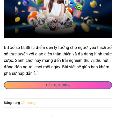
BB xổ số EE88 là điểm đến lý tưởng cho người yêu thích xổ
số trực tuyến với giao diện thân thiện và đa dạng hình thức
cược. Sảnh chơi này mang đến trải nghiệm thú vị, thu hút
đông đảo người chơi mỗi ngày. Bài viết sẽ giúp bạn khám
phá sự hấp dẫn […]
→
TIẾP TỤC ĐỌC
Đăng trong
Cẩm nang