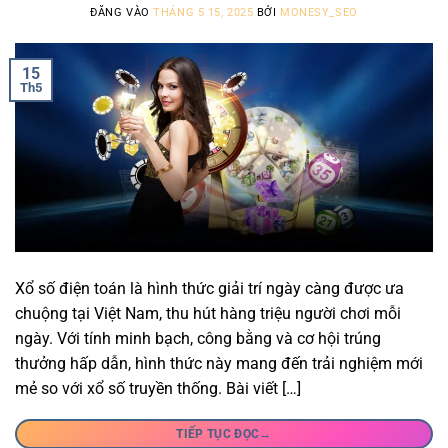
ĐĂNG VÀO
THÁNG 5 15, 2025
BỞI
MONESY_SEO
15
Th5
Xổ số điện toán là hình thức giải trí ngày càng được ưa
chuộng tại Việt Nam, thu hút hàng triệu người chơi mỗi
ngày. Với tính minh bạch, công bằng và cơ hội trúng
thưởng hấp dẫn, hình thức này mang đến trải nghiệm mới
mẻ so với xổ số truyền thống. Bài viết […]
→
TIẾP TỤC ĐỌC