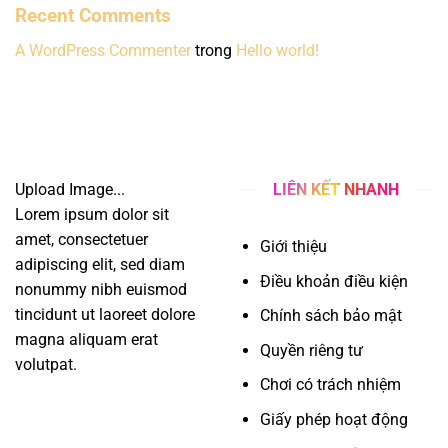
Recent Comments
A WordPress Commenter
trong
Hello world!
Upload Image...
LIÊN KẾT NHANH
Lorem ipsum dolor sit
amet, consectetuer
Giới thiệu
adipiscing elit, sed diam
Điều khoản điều kiện
nonummy nibh euismod
tincidunt ut laoreet dolore
Chính sách bảo mật
magna aliquam erat
Quyền riêng tư
volutpat.
Chơi có trách nhiệm
Giấy phép hoạt động