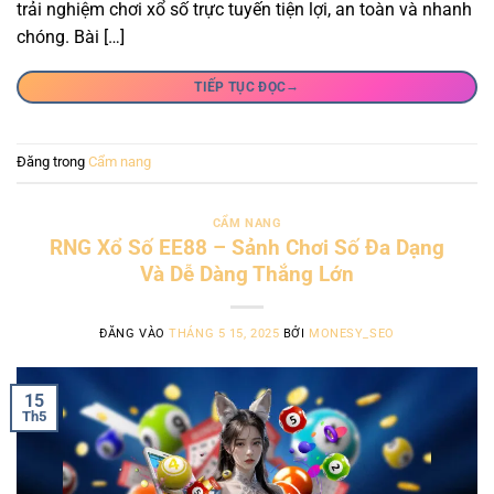
trải nghiệm chơi xổ số trực tuyến tiện lợi, an toàn và nhanh
chóng. Bài […]
→
TIẾP TỤC ĐỌC
Đăng trong
Cẩm nang
CẨM NANG
RNG Xổ Số EE88 – Sảnh Chơi Số Đa Dạng
Và Dễ Dàng Thắng Lớn
ĐĂNG VÀO
THÁNG 5 15, 2025
BỞI
MONESY_SEO
15
Th5