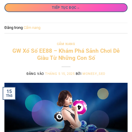
→
TIẾP TỤC ĐỌC
Đăng trong
Cẩm nang
CẨM NANG
GW Xổ Số EE88 – Khám Phá Sảnh Chơi Dễ
Giàu Từ Những Con Số
ĐĂNG VÀO
THÁNG 5 15, 2025
BỞI
MONESY_SEO
15
Th5