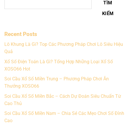
TÌM
KIẾM
Recent Posts
Lô Khung Là Gì? Top Các Phương Pháp Chơi Lô Siêu Hiệu
Quả
Xổ Số Điện Toán Là Gì? Tổng Hợp Những Loại Xổ Số
XOSO66 Hot
Soi Cầu Xổ Số Miền Trung – Phương Pháp Chơi Ăn
Thưởng XOSO66
Soi Cầu Xổ Số Miền Bắc – Cách Dự Đoán Siêu Chuẩn Từ
Cao Thủ
Soi Cầu Xổ Số Miền Nam – Chia Sẻ Các Mẹo Chơi Số Đỉnh
Cao