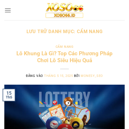
Bỏ
qua
nội
dung
LƯU TRỮ DANH MỤC:
CẨM NANG
CẨM NANG
Lô Khung Là Gì? Top Các Phương Pháp
Chơi Lô Siêu Hiệu Quả
ĐĂNG VÀO
THÁNG 5 15, 2025
BỞI
MONESY_SEO
15
Th5