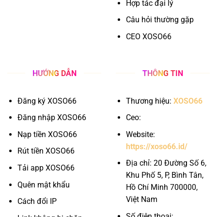
Hợp tác đại lý
Câu hỏi thường gặp
CEO XOSO66
HƯỚNG DẪN
THÔNG TIN
Đăng ký XOSO66
Thương hiệu:
XOSO66
Đăng nhập XOSO66
Ceo:
Nạp tiền XOSO66
Website:
https://xoso66.id/
Rút tiền XOSO66
Địa chỉ: 20 Đường Số 6,
Tải app XOSO66
Khu Phố 5, P, Bình Tân,
Quên mật khẩu
Hồ Chí Minh 700000,
Việt Nam
Cách đổi IP
Số điện thoại: