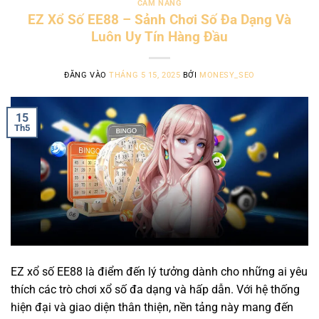
CẨM NANG
EZ Xổ Số EE88 – Sảnh Chơi Số Đa Dạng Và
Luôn Uy Tín Hàng Đầu
ĐĂNG VÀO
THÁNG 5 15, 2025
BỞI
MONESY_SEO
15
Th5
EZ xổ số EE88 là điểm đến lý tưởng dành cho những ai yêu
thích các trò chơi xổ số đa dạng và hấp dẫn. Với hệ thống
hiện đại và giao diện thân thiện, nền tảng này mang đến