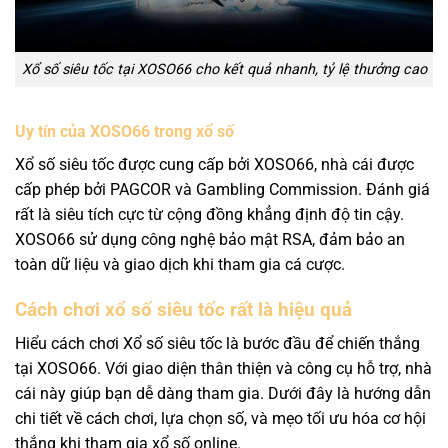
Xổ số siêu tốc tại XOSO66 cho kết quả nhanh, tỷ lệ thưởng cao
Uy tín của XOSO66 trong xổ số
Xổ số siêu tốc được cung cấp bởi XOSO66, nhà cái được
cấp phép bởi PAGCOR và Gambling Commission. Đánh giá
rất là siêu tích cực từ cộng đồng khẳng định độ tin cậy.
XOSO66 sử dụng công nghệ bảo mật RSA, đảm bảo an
toàn dữ liệu và giao dịch khi tham gia cá cược.
Cách chơi xổ số siêu tốc rất là hiệu quả
Hiểu cách chơi Xổ số siêu tốc là bước đầu để chiến thắng
tại XOSO66. Với giao diện thân thiện và công cụ hỗ trợ, nhà
cái này giúp bạn dễ dàng tham gia. Dưới đây là hướng dẫn
chi tiết về cách chơi, lựa chọn số, và mẹo tối ưu hóa cơ hội
thắng khi tham gia xổ số online.