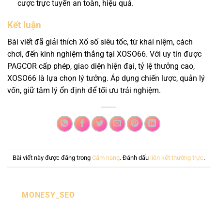
cược trực tuyến an toàn, hiệu quả.
Kết luận
Bài viết đã giải thích Xổ số siêu tốc, từ khái niệm, cách
chơi, đến kinh nghiệm thắng tại XOSO66. Với uy tín được
PAGCOR cấp phép, giao diện hiện đại, tỷ lệ thưởng cao,
XOSO66 là lựa chọn lý tưởng. Áp dụng chiến lược, quản lý
vốn, giữ tâm lý ổn định để tối ưu trải nghiệm.
Bài viết này được đăng trong
Cẩm nang
. Đánh dấu
liên kết thường trực
.
MONESY_SEO