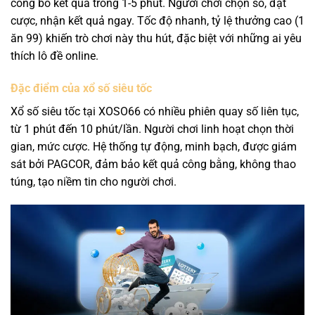
công bố kết quả trong 1-5 phút. Người chơi chọn số, đặt
cược, nhận kết quả ngay. Tốc độ nhanh, tỷ lệ thưởng cao (1
ăn 99) khiến trò chơi này thu hút, đặc biệt với những ai yêu
thích lô đề online.
Đặc điểm của xổ số siêu tốc
Xổ số siêu tốc tại XOSO66 có nhiều phiên quay số liên tục,
từ 1 phút đến 10 phút/lần. Người chơi linh hoạt chọn thời
gian, mức cược. Hệ thống tự động, minh bạch, được giám
sát bởi PAGCOR, đảm bảo kết quả công bằng, không thao
túng, tạo niềm tin cho người chơi.